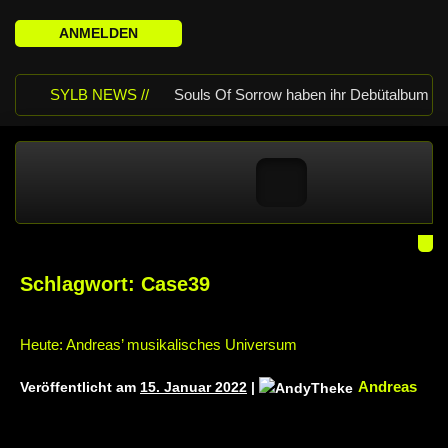
ANMELDEN
SYLB NEWS //
Souls Of Sorrow haben ihr Debütalbum
„King In The Past“ veröffentlicht
Chris Maragoth hat seine EP „Depths
Of Despair“ veröffentlicht
TerrortwinZ
EP-Releaseshow am 22.11.2025 im
Schlagwort:
Case39
Parkhaus Meiderich, Duisburg
TerrortwinZ EP-Releaseshow am
Heute: Andreas’ musikalisches Universum
22.11.2025 im Parkhaus Meiderich,
Andreas
Veröffentlicht am
15. Januar 2022
|
Duisburg (Vorbericht)
Warfield Within