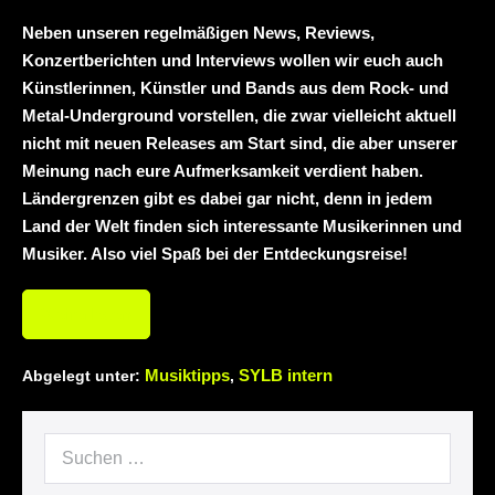
mit neuem Album „Rise Of
Neben unseren regelmäßigen News, Reviews,
Independence“
Necrotic Woods,
Konzertberichten und Interviews wollen wir euch auch
Künstlerinnen, Künstler und Bands aus dem Rock- und
Vendul und Altruist am 24.10.2025 im
Metal-Underground vorstellen, die zwar vielleicht aktuell
ROTTSTR5-THEATER, Bochum
nicht mit neuen Releases am Start sind, die aber unserer
Meinung nach eure Aufmerksamkeit verdient haben.
Ländergrenzen gibt es dabei gar nicht, denn in jedem
Land der Welt finden sich interessante Musikerinnen und
Musiker. Also viel Spaß bei der Entdeckungsreise!
Weiterlesen
Musiktipps
SYLB intern
Abgelegt unter:
,