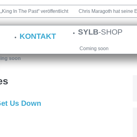
ing In The Past“ veröffentlicht
Chris Maragoth hat seine 
rortwinZ EP-Releaseshow am 22.11.2025 im Parkhaus Meideric
SYLB
-SHOP
KONTAKT
w am 22.11.2025 im Parkhaus Meiderich, Duisburg (Vorbericht
 Of Independence“
Necrotic Woods, Vendul und Altruist am
Coming soon
ing soon
ochum
es
Get Us Down