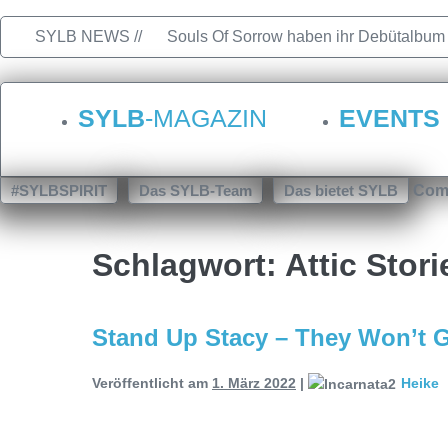
SYLB NEWS //
Souls Of Sorrow haben ihr Debütalbum „K
„Depths Of Despair“ veröffentlicht
Ter
SYLB
-MAGAZIN
EVENTS
Duisburg
TerrortwinZ EP-Releasesho
Warfield Within mit neuem Album „Rise
#SYLBSPIRIT
Das SYLB-Team
Das bietet SYLB
Com
24.10.2025 im ROTTSTR5-THEATER, B
Schlagwort:
Attic Stori
Stand Up Stacy – They Won’t 
Veröffentlicht am
1. März 2022
|
Heike