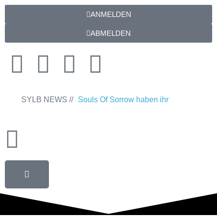
ANMELDEN
ABMELDEN
SYLB NEWS //
Souls Of Sorrow haben ihr
Debütalbum „King In The Past“
veröffentlicht
Chris Maragoth hat
seine EP „Depths Of Despair“
veröffentlicht
TerrortwinZ EP-
Releaseshow am 22.11.2025 im
Parkhaus Meiderich, Duisburg