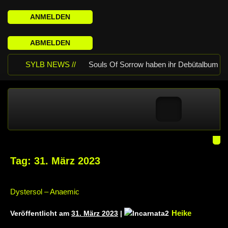
ANMELDEN
ABMELDEN
SYLB NEWS //
Souls Of Sorrow haben ihr Debütalbum
„King In The Past“ veröffentlicht
Chris Maragoth hat seine EP „Depths
Of Despair“ veröffentlicht
TerrortwinZ
EP-Releaseshow am 22.11.2025 im
Tag:
31. März 2023
Parkhaus Meiderich, Duisburg
TerrortwinZ EP-Releaseshow am
Dystersol – Anaemic
22.11.2025 im Parkhaus Meiderich,
Heike
Veröffentlicht am
31. März 2023
|
Duisburg (Vorbericht)
Warfield Within