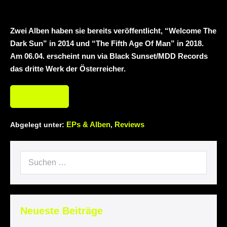
mit neuem Album „Rise Of
Zwei Alben haben sie bereits veröffentlicht, “Welcome The
Independence“
Necrotic Woods,
Dark Sun” in 2014 und “The Fifth Age Of Man” in 2018.
Am 06.04. erscheint nun via Black Sunset/MDD Records
Vendul und Altruist am 24.10.2025 im
das dritte Werk der Österreicher.
ROTTSTR5-THEATER, Bochum
Weiterlesen
EPs & Alben
Reviews
Abgelegt unter:
,
Neueste Beiträge