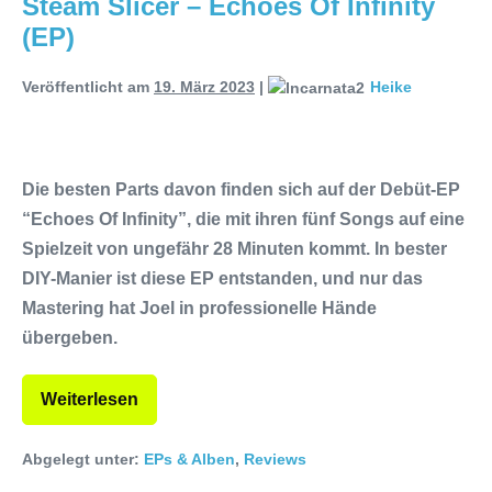
Steam Slicer – Echoes Of Infinity
(EP)
Parkhaus Meiderich, Duisburg
(Vorbericht)
Warfield Within mit neuem
Veröffentlicht am
19. März 2023
|
Heike
Album „Rise Of Independence“
Necrotic Woods, Vendul und Altruist
Die besten Parts davon finden sich auf der Debüt-EP
am 24.10.2025 im ROTTSTR5-
“Echoes Of Infinity”, die mit ihren fünf Songs auf eine
Spielzeit von ungefähr 28 Minuten kommt. In bester
THEATER, Bochum
DIY-Manier ist diese EP entstanden, und nur das
Mastering hat Joel in professionelle Hände
übergeben.
Weiterlesen
Abgelegt unter:
EPs & Alben
,
Reviews