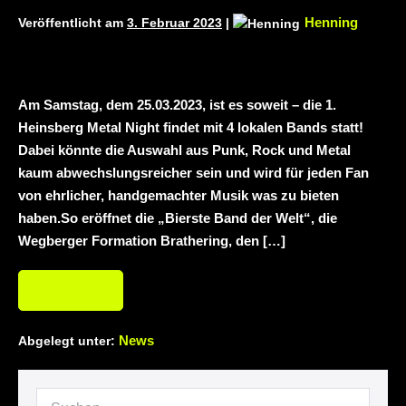
Henning
Veröffentlicht am
3. Februar 2023
|
Duisburg (Vorbericht)
Warfield Within mit
neuem Album „Rise Of Independence“
Necrotic Woods, Vendul und Altruist am
Am Samstag, dem 25.03.2023, ist es soweit – die 1.
Heinsberg Metal Night findet mit 4 lokalen Bands statt!
24.10.2025 im ROTTSTR5-THEATER,
Dabei könnte die Auswahl aus Punk, Rock und Metal
Bochum
kaum abwechslungsreicher sein und wird für jeden Fan
von ehrlicher, handgemachter Musik was zu bieten
haben.So eröffnet die „Bierste Band der Welt“, die
Wegberger Formation Brathering, den […]
Weiterlesen
News
Abgelegt unter: