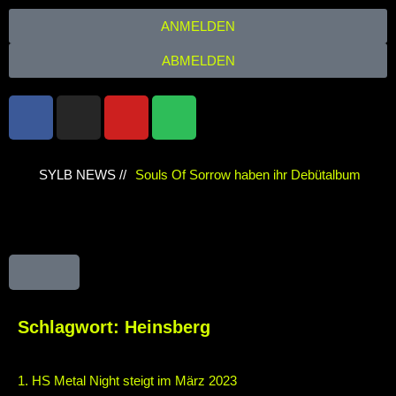
ANMELDEN
ABMELDEN
SYLB NEWS //
Souls Of Sorrow haben ihr Debütalbum
„King In The Past“ veröffentlicht
Chris
Maragoth hat seine EP „Depths Of Despair“
veröffentlicht
TerrortwinZ EP-Releaseshow
am 22.11.2025 im Parkhaus Meiderich,
Schlagwort:
Heinsberg
Duisburg
TerrortwinZ EP-Releaseshow am
1. HS Metal Night steigt im März 2023
22.11.2025 im Parkhaus Meiderich,