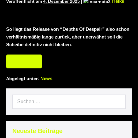
Heike
Veröffentlicht am
4. Dezember 2025
|
neuem Album „Rise Of Independence“
Necrotic Woods, Vendul und Altruist am
So liegt das Release von “Depths Of Despair” also schon
24.10.2025 im ROTTSTR5-THEATER,
verhältnismäßig lange zurück, aber unerwähnt soll die
Scheibe definitiv nicht bleiben.
Bochum
Weiterlesen
News
Abgelegt unter:
Neueste Beiträge