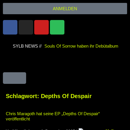
ANMELDEN
SYLB NEWS //
Souls Of Sorrow haben ihr Debütalbum
„King In The Past“ veröffentlicht
Chris
Maragoth hat seine EP „Depths Of Despair“
veröffentlicht
TerrortwinZ EP-Releaseshow
am 22.11.2025 im Parkhaus Meiderich,
Schlagwort:
Depths Of Despair
Duisburg
TerrortwinZ EP-Releaseshow am
Chris Maragoth hat seine EP „Depths Of Despair“
22.11.2025 im Parkhaus Meiderich,
veröffentlicht
Duisburg (Vorbericht)
Warfield Within mit