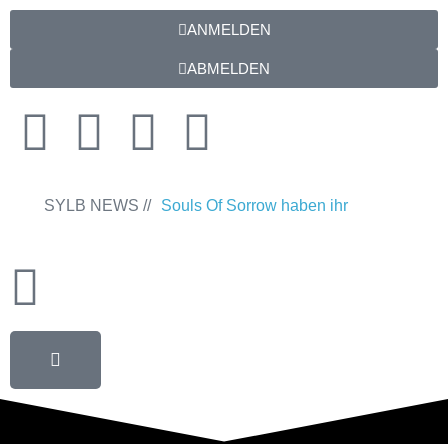
ANMELDEN
ABMELDEN
SYLB NEWS //
Souls Of Sorrow haben ihr
Debütalbum „King In The Past“
veröffentlicht
Chris Maragoth hat
seine EP „Depths Of Despair“
veröffentlicht
TerrortwinZ EP-
Releaseshow am 22.11.2025 im
Parkhaus Meiderich, Duisburg