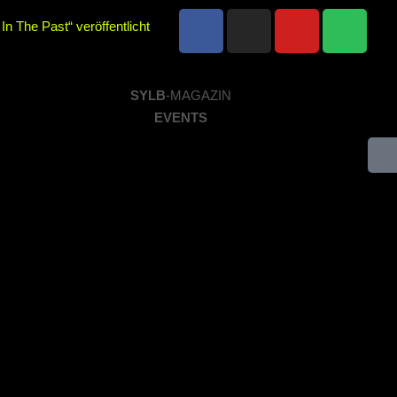
n The Past“ veröffentlicht
ir“ veröffentlicht
SYLB
-MAGAZIN
im Parkhaus Meiderich,
EVENTS
2.11.2025 im Parkhaus
thin mit neuem Album „Rise
d Altruist am 24.10.2025 im