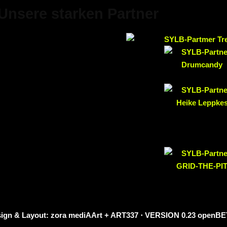
Unsere starken Partner
Design & Layout: zora mediAArt + ART337 ⋅ VERSION 0.23 openB