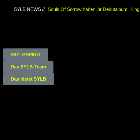
SYLB NEWS //
Souls Of Sorrow haben ihr Debütalbum „King I
Chris Maragoth hat seine EP „Depths Of Despa
TerrortwinZ EP-Releaseshow am 22.11.2025 
Duisburg
TerrortwinZ EP-Releaseshow am 2
#SYLBSPIRIT
Meiderich, Duisburg (Vorbericht)
Warfield Wi
Das SYLB-Team
Of Independence“
Necrotic Woods, Vendul un
Das bietet SYLB
ROTTSTR5-THEATER, Bochum