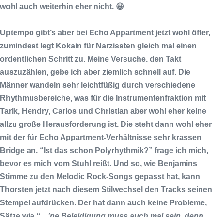
wohl auch weiterhin eher nicht. 😀
Uptempo gibt’s aber bei
Echo Appartment
jetzt wohl öfter,
zumindest legt
Kokain für Narzissten
gleich mal einen
ordentlichen Schritt zu. Meine Versuche, den Takt
auszuzählen, gebe ich aber ziemlich schnell auf. Die
Männer wandeln sehr leichtfüßig durch verschiedene
Rhythmusbereiche, was für die Instrumentenfraktion mit
Tarik
,
Hendry
,
Carlos
und
Christian
aber wohl eher keine
allzu große Herausforderung ist. Die steht dann wohl eher
mit der für
Echo Appartment
-Verhältnisse sehr krassen
Bridge an. “Ist das schon Polyrhythmik?” frage ich mich,
bevor es mich vom Stuhl reißt. Und so, wie
Benjamins
Stimme zu den Melodic Rock-Songs gepasst hat, kann
Thorsten
jetzt nach diesem Stilwechsel den Tracks seinen
Stempel aufdrücken. Der hat dann auch keine Probleme,
Sätze wie
“…’ne Beleidigung muss auch mal sein, denn