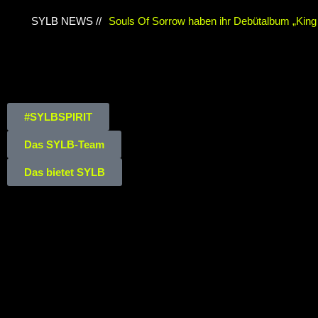
SYLB NEWS //
Souls Of Sorrow haben ihr Debütalbum „King I
Chris Maragoth hat seine EP „Depths Of Despa
TerrortwinZ EP-Releaseshow am 22.11.2025 
Duisburg
TerrortwinZ EP-Releaseshow am
#SYLBSPIRIT
Meiderich, Duisburg (Vorbericht)
Warfield 
Das SYLB-Team
„Rise Of Independence“
Necrotic Woods, V
Das bietet SYLB
24.10.2025 im ROTTSTR5-THEATER, Boc