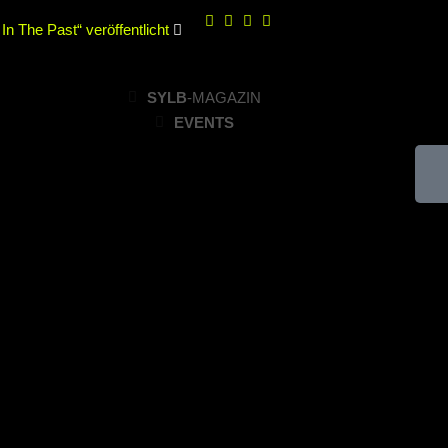
n The Past“ veröffentlicht
ir“ veröffentlicht
SYLB
-MAGAZIN
im Parkhaus Meiderich,
EVENTS
 22.11.2025 im Parkhaus
Within mit neuem Album
endul und Altruist am
hum