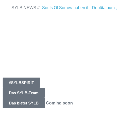
SYLB NEWS //
Souls Of Sorrow haben ihr Debütalbum „
Past“ veröffentlicht
Chris Maragoth hat
„Depths Of Despair“ veröffentlicht
Terr
Releaseshow am 22.11.2025 im Parkhau
Duisburg
TerrortwinZ EP-Releasesh
22.11.2025 im Parkhaus Meiderich, Dui
(Vorbericht)
Warfield Within mit neuem
Independence“
Necrotic Woods, Vendul
#SYLBSPIRIT
am 24.10.2025 im ROTTSTR5-THEATE
Das SYLB-Team
Das bietet SYLB
Coming soon