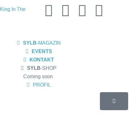
King In The
 seine EP
ortwinZ EP-
SYLB
-MAGAZIN
s Meiderich,
EVENTS
ow am
KONTAKT
SYLB
-SHOP
sburg
Coming soon
 Album „Rise Of
PROFIL
 und Altruist
R, Bochum