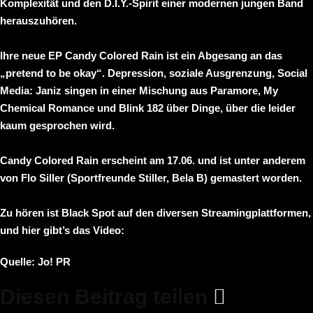
Komplexität und den D.I.Y.-Spirit einer modernen jungen Band
herauszuhören.
Ihre neue EP
Candy Colored Rain
ist ein Abgesang an das
„pretend to be okay“. Depression, soziale Ausgrenzung, Social
Media:
Janiz
singen in einer Mischung aus
Paramore
,
My
Chemical Romance
und
Blink 182
über Dinge, über die leider
kaum gesprochen wird.
Candy Colored Rain
erscheint am 17.06. und ist unter anderem
von
Flo Siller
(
Sportfreunde Stiller
,
Bela B
) gemastert worden.
Zu hören ist
Black Spot
auf den diversen Streamingplattformen,
und hier gibt’s das Video:
Quelle:
Jo! PR
Diesen Beitrag teilen