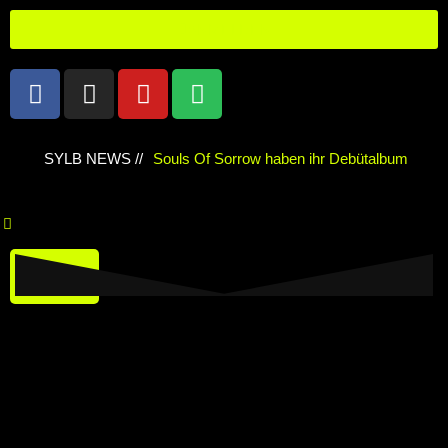
ANMELDEN
SYLB NEWS //
Souls Of Sorrow haben ihr Debütalbum
„King In The Past“ veröffentlicht
Chris
Maragoth hat seine EP „Depths Of Despair“
veröffentlicht
TerrortwinZ EP-
Releaseshow am 22.11.2025 im Parkhaus
Meiderich, Duisburg
TerrortwinZ EP-
Releaseshow am 22.11.2025 im Parkhaus
Meiderich, Duisburg (Vorbericht)
Warfield