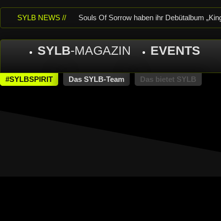
SYLB NEWS //
Souls Of Sorrow haben ihr Debütalbum „King 
Of Despair“ veröffentlicht
TerrortwinZ EP
SYLB
-MAGAZIN
EVENTS
TerrortwinZ EP-Releaseshow am 22.11.2025 
neuem Album „Rise Of Independence“
Ne
#SYLBSPIRIT
Das SYLB-Team
Das bietet SYLB
THEATER, Bochum