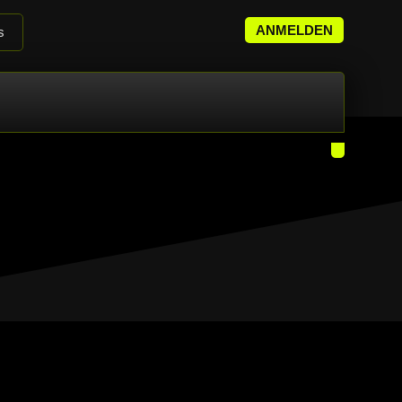
ANMELDEN
s
it