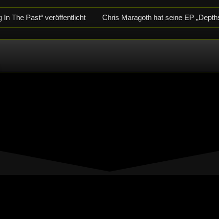
In The Past“ veröffentlicht
Chris Maragoth hat seine EP „Depth
-Releaseshow am 22.11.2025 im Parkhaus Meiderich, Duisburg
im Parkhaus Meiderich, Duisburg (Vorbericht)
Warfield Within m
crotic Woods, Vendul und Altruist am 24.10.2025 im ROTTSTR5-