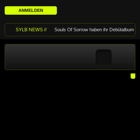
ANMELDEN
SYLB NEWS //
Souls Of Sorrow haben ihr Debütalbum
„King In The Past“ veröffentlicht
Chris Maragoth hat seine EP „Depths
Of Despair“ veröffentlicht
TerrortwinZ
EP-Releaseshow am 22.11.2025 im
Parkhaus Meiderich, Duisburg
TerrortwinZ EP-Releaseshow am
22.11.2025 im Parkhaus Meiderich,
Duisburg (Vorbericht)
Warfield Within