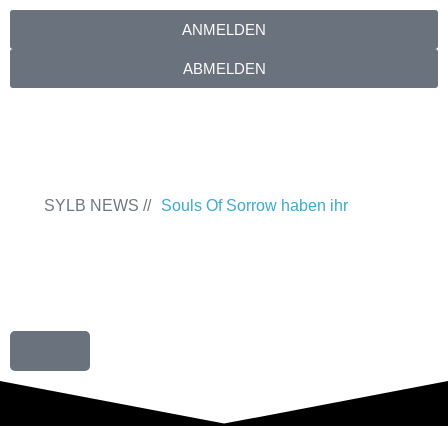
ANMELDEN
ABMELDEN
SYLB NEWS //
Souls Of Sorrow haben ihr
Debütalbum „King In The Past“
veröffentlicht
Chris Maragoth hat seine
EP „Depths Of Despair“ veröffentlicht
TerrortwinZ EP-Releaseshow am
22.11.2025 im Parkhaus Meiderich,
Duisburg
TerrortwinZ EP-