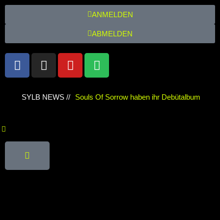
ANMELDEN
ABMELDEN
SYLB NEWS //
Souls Of Sorrow haben ihr Debütalbum
„King In The Past“ veröffentlicht
Chris
Maragoth hat seine EP „Depths Of Despair“
veröffentlicht
TerrortwinZ EP-
Releaseshow am 22.11.2025 im Parkhaus
Meiderich, Duisburg
TerrortwinZ EP-
Releaseshow am 22.11.2025 im Parkhaus