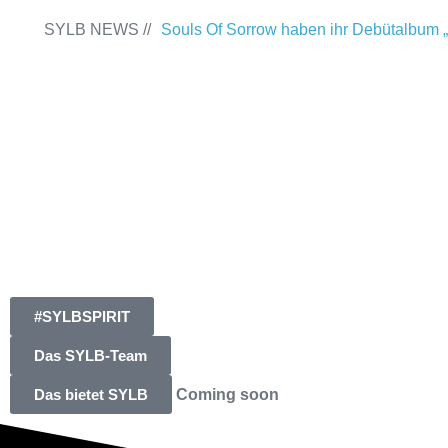
SYLB NEWS //
Souls Of Sorrow haben ihr Debütalbum „
Past“ veröffentlicht
Chris Maragoth hat
„Depths Of Despair“ veröffentlicht
Terr
Releaseshow am 22.11.2025 im Parkhau
Duisburg
TerrortwinZ EP-Releasesh
22.11.2025 im Parkhaus Meiderich, Dui
(Vorbericht)
Warfield Within mit neuem
Independence“
Necrotic Woods, Vendul
#SYLBSPIRIT
am 24.10.2025 im ROTTSTR5-THEATE
Das SYLB-Team
Das bietet SYLB
Coming soon