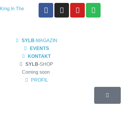
King In The
 seine EP
ortwinZ EP-
SYLB
-MAGAZIN
s Meiderich,
EVENTS
ow am
KONTAKT
SYLB
-SHOP
sburg
Coming soon
 Album „Rise Of
PROFIL
 und Altruist
R, Bochum