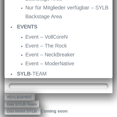
Nur für Mitglieder verfügbar – SYLB
Backstage Area
EVENTS
Event – VollCoreN
Event – The Rock
Event – NeckBreaker
Event – ModerNative
SYLB
-TEAM
#SYLBSPIRIT
Das SYLB-Team
Das bietet SYLB
Coming soon