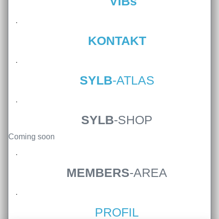
VIBs
Independence“
Necrotic Woods,
Vendul und Altruist am 24.10.2025
KONTAKT
im ROTTSTR5-THEATER,
Bochum
SYLB
-ATLAS
SYLB
-SHOP
Coming soon
MEMBERS
-AREA
PROFIL