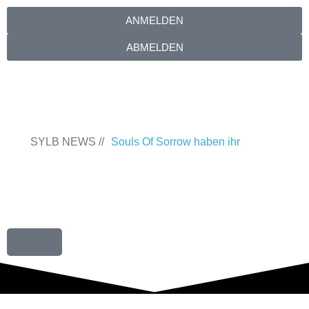
ANMELDEN
ABMELDEN
SYLB NEWS //
Souls Of Sorrow haben ihr
Debütalbum „King In The Past“
veröffentlicht
Chris Maragoth hat seine
EP „Depths Of Despair“ veröffentlicht
TerrortwinZ EP-Releaseshow am
22.11.2025 im Parkhaus Meiderich,
Duisburg
TerrortwinZ EP-